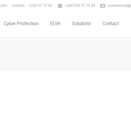
+262 262 57 15 33
commercial@i
tions
Contact
0262 57 15 33
Cyber Protection
EDIH
Solutions
Contact