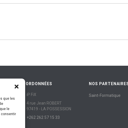
COORDONNÉES
NOS PARTENAIRE
iP FiX
Saint-Formatique
es que les
4 rue Jean ROBERT
de
97419 - LA POSSESSION
que le
s consentir
+262 262 57 15 33