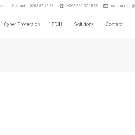
+262 262 57 15 33
commercial@i
tions
Contact
0262 57 15 33
Cyber Protection
EDIH
Solutions
Contact