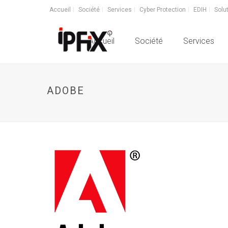
Accueil
Société
Services
Cyber Protection
EDIH
Solu
Accueil
Société
Services
ADOBE